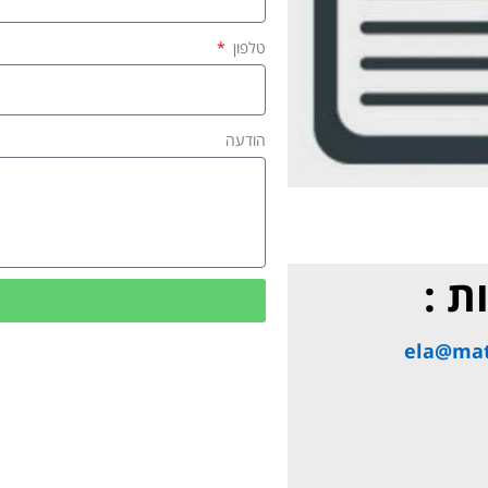
טלפון
הודעה
ת :
ela@mat