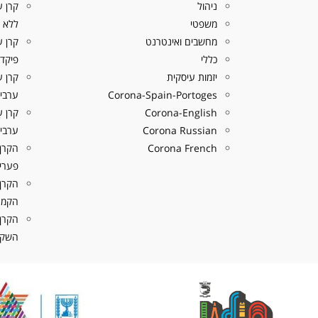
ניהול
משפטי
ללא פ
מחשבים ואינטרנט
כללי
פיקדו
יזמות עיסקית
קרן ע
Corona-Spain-Portoges
ערבים
Corona-English
Corona Russian
ערבים
Corona French
הקרן
פערי 
הקרן
הקמת
הקרן
השקעה