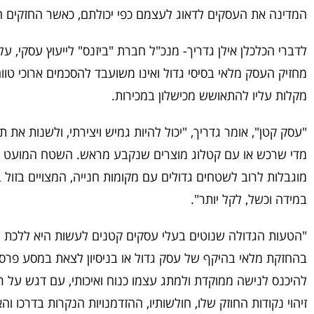
המדינה את העסקים לדאוג לעצמם כפי יכולתם, כאשר החזקים ה
לדברי הכלכלן אילן גדריך- מנכ"ל חברת "ביזנס" לייעוץ עסקי, ע
מחזיק העסק מלאי בסיסי גדול ואינו משועבד להסכמים ארוכי טווח 
מקלות עליו להתאושש מכישלון במכירות.
"עסק קטן", אומר גדריך, "יכול להיות גמיש ויצירתי, ולשנות את
מדי שרכש או עם קטלוג מוצרים שנקבע מראש. השטח המועט שהו
מוגבלות לרוב לשטחים גדולים עם מקומות חנייה, המצויים בזול 
במידה וכשל, לקל יותר".
"הטעות הגדולה שנוטים בעלי עסקים קטנים לעשות היא ללכת 
בהחזקת מלאי בהיקף של עסק גדול או בניסיון לצאת במסע פר
להיכנס לנישה ממוקדת ולמתג עצמו כנוח ואיכותי, עם דגש על ר