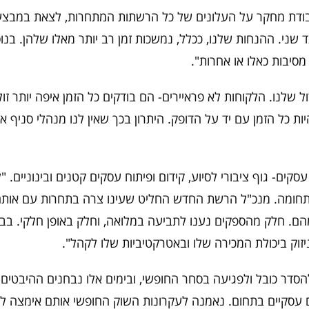
עבודת מחקר על העלונים של כל הרשתות המתחרות, לצאת במבצע
 שני. ההנחות שלנו, ככלל, נמשכות זמן רב יותר מאלו שלהן. בנו
מסיבות כאלו או אחרות".
ל שלנו. הלקוחות לא פראיירים- הם בודקים כל הזמן איפה יותר זו
ת כל הזמן עם יד על הדופק. היתרון בכך שאין לנו מנהלי סניף 
קים- גוף ציבורי לסיוע, קידום ופיתוח עסקים קטנים ובינוניים. "
תחומה. מנכ"ל הרשת החדש החליט שעינו צרה בתחרות עם אותה 
הם. חלק מהספקים נענו לתביעה במלואה, וחלק באופן חלקי. בבי
וק ביכולת המכירה שלו ובאטרקטיביות שלו לקהל".
הסדר כובל ולפגיעה בסחר החופשי, ובימים אלו נבחנים ההיבטי
ם עסקיים בתחום. נאמנה לעקרונות השוק החופשי אותם אימצה לפ