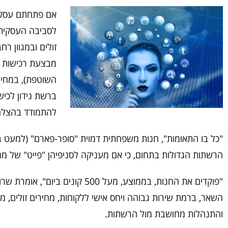
אם פתחתם עסק ע
לסביבה העסקית 
זולים ובמגוון ר
מבצעת רכישות מס
השוטפת), במחירי
ברשת נידון לכישל
להתמודד בהצלח
"כל בו התאומות", חנות משפחתית דמוית "סופר-פארם" (למעט ב
הרשתות הגדולות בתחום, כי אם מעניקה לסניפיהן "פייט" של ממ
"פוקדים את החנות, בממוצע, מע
השאר, ברמת שירות גבוהה ויחס אישי ללקוחות, מחירים זולים, מג
והתנהלות מחושבת מול הרשתות.