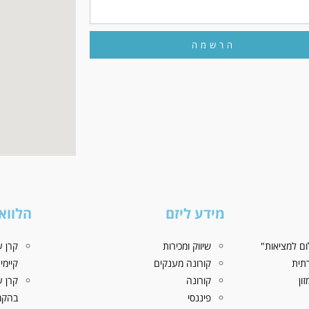
הרשמה
מידע ליזם
הלווא
ם למציאות"
שיווק ומכירות
קרן ע
תית
קורונה מענקים
קיימי
ון
קורונה
קרן ע
פיננסי
בהקמ