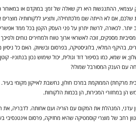
צמאי, ההתנגשות היא רק שאלה של זמן: במוקדם או במאוחר ת
שלכם, אם לא הייתה שם מלכתחילה, ותציע ללקוחותיה מוצרים א
חב יותר. לכאורה, לרשת יתרון על פני העסק הקטן בכל ממד אפשרי:
יביות מספקים, זוכה לאשראי ארוך טווח ולמחירים נוחים ולפיכך
ם, בהיקף המלאי, בלוגיסטיקה, בפרסום ובשיווק. האם כל ניסיו
ון; או שמא, כמו בסיפור דוד וגולית, יכול שימוש נכון בנתוניו- קוטן
ה עם הענק המסורבל שמולו?
ית מרקחת) הממוקמת במרכז חולון, נחשבת לאייקון מקומי בעיר. 
ש הן במחזורי המכירות, הן בכמות הלקוחות.
ל 500 קונים ביום", אומרת שרון עדני, המנהלת את המקום עם הוריה ועם אחותה. לדב
וון רחב של מוצרי קוסמטיקה שהיא מחזיקה, פרסום אינטנסיבי בעי