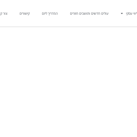
יווי עסקי
עולים חדשים ותושבים חוזרים
המדריך ליזם
קישורים
צור ק