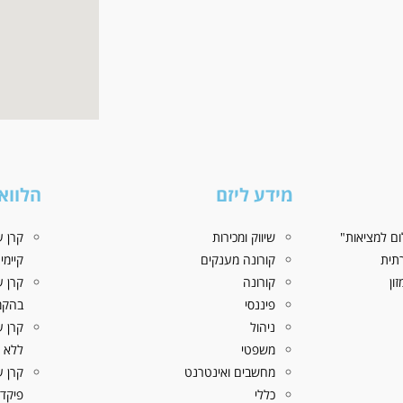
מידע ליזם
הלווא
ם למציאות"
שיווק ומכירות
קרן ע
תית
קורונה מענקים
קיימי
ון
קורונה
קרן ע
פיננסי
בהקמ
ניהול
משפטי
ללא פ
מחשבים ואינטרנט
כללי
פיקדו