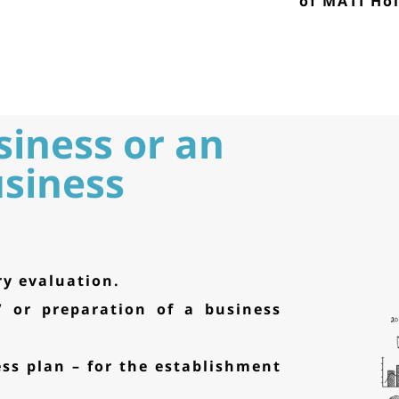
of MATI Hol
siness or an
usiness
y evaluation.
/ or preparation of a business
ess plan – for the establishment