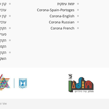
יזמות עיסקית
קרן ע
Corona-Spain-Portoges
ערבים
Corona-English
Corona Russian
ערבים
Corona French
הקרן
פערי 
הקרן
הקמת
הקרן
השקעה
אתר זה פותח על