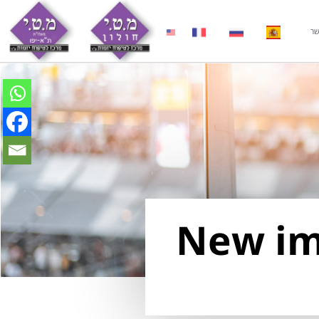
שר
New im