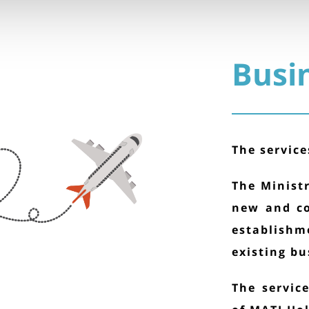
Busi
The service
The Minist
new and co
establishm
existing bu
The servic