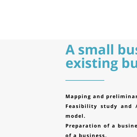
A small bu
existing b
Mapping and preliminar
Feasibility study and 
model.
Preparation of a busin
of a business.