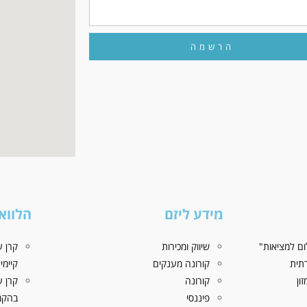
הרשמה
מידע ליזם
הלווא
ם למציאות"
שיווק ומכירות
קרן ע
תית
קורונה מענקים
קיימי
ון
קורונה
קרן ע
פיננסי
בהקמ