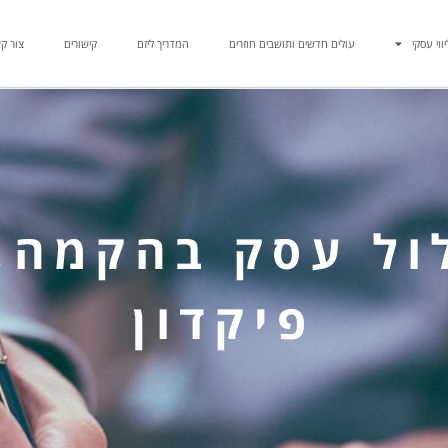
יווי עסקי
עולים חדשים ותושבים חוזרים
המדריך ליזם
קישורים
צור ק
פיקדון