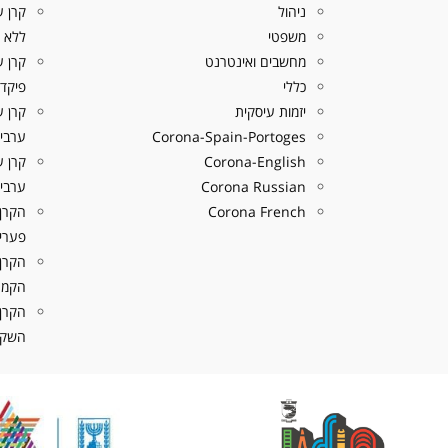
ניהול
משפטי
ללא פ
מחשבים ואינטרנט
כללי
פיקדו
יזמות עיסקית
קרן ע
Corona-Spain-Portoges
ערבים
Corona-English
Corona Russian
ערבים
Corona French
הקרן
פערי 
הקרן
הקמת
הקרן
השקעה