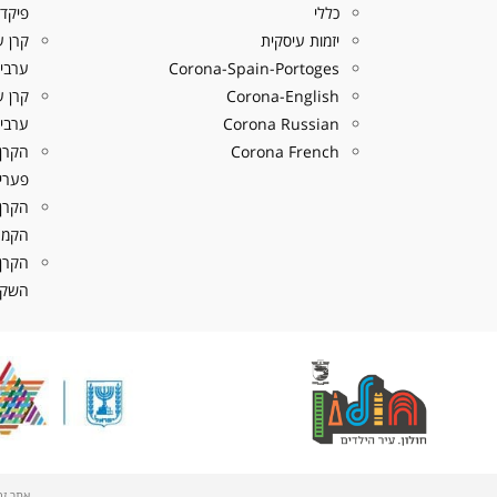
כללי
פיקדו
יזמות עיסקית
קרן ע
Corona-Spain-Portoges
ערבים
Corona-English
Corona Russian
ערבים
Corona French
הקרן
פערי 
הקרן
הקמת
הקרן
השקעה
אתר זה פותח על