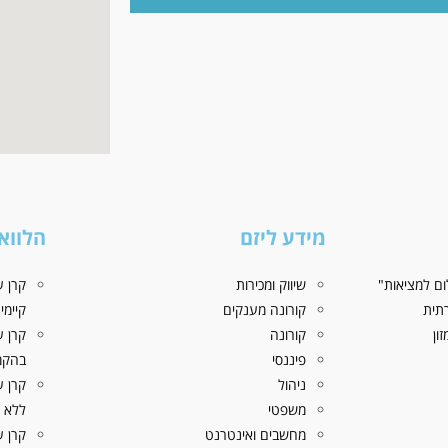
מידע ליזם
הלווא
ם למציאות"
שיווק ומכירות
קרן ע
תית
קורונה מענקים
קיימי
ון
קורונה
קרן ע
פיננסי
בהקמ
ניהול
משפטי
ללא פ
מחשבים ואינטרנט